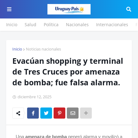
Inicio
Salud
Política
Nacionales
Internacionales
F
Inicio
Noticias nacionales
Evacúan shopping y terminal
de Tres Cruces por amenaza
de bomba; fue falsa alarma.
diciembre 12, 2025
Una
amenaza de bomba
generó alarma y movilizó a