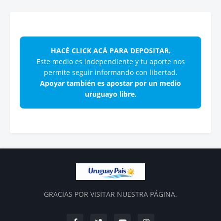
HACÉ CLICK ACÁ PARA DEPOSITAR.
Este medio es independiente y tu aporte nos
permite seguir informando con libertad.
Apoyar también es apostar por un medio
uruguayo libre.
GRACIAS POR VISITAR NUESTRA PÁGINA.