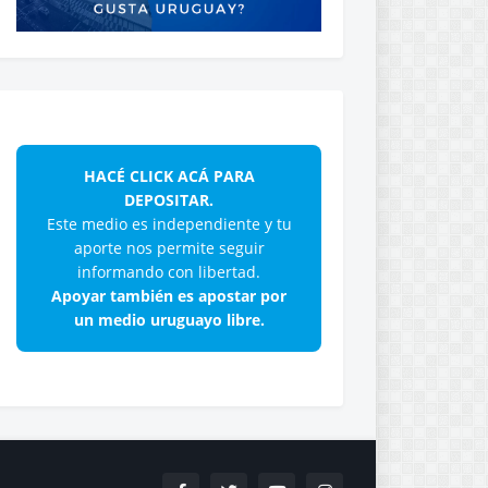
HACÉ CLICK ACÁ PARA
DEPOSITAR.
Este medio es independiente y tu
aporte nos permite seguir
informando con libertad.
Apoyar también es apostar por
un medio uruguayo libre.