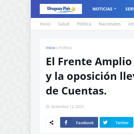
NOTICIAS
SER
Inicio
Salud
Política
Nacionales
In
Inicio
Política
El Frente Amplio
y la oposición ll
de Cuentas.
diciembre 12, 2025
Facebook
Twitter