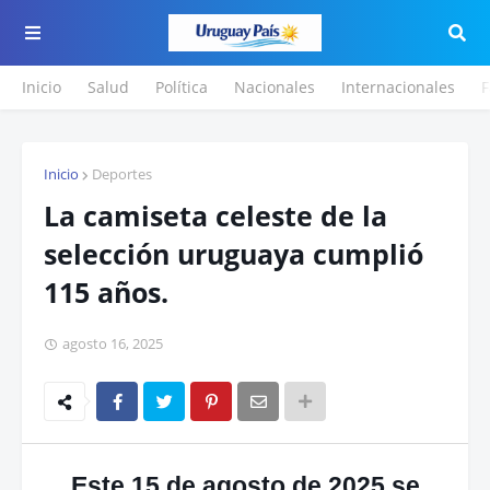
Inicio
Salud
Política
Nacionales
Internacionales
F
Inicio
Deportes
La camiseta celeste de la
selección uruguaya cumplió
115 años.
agosto 16, 2025
Este 15 de agosto de 2025 se