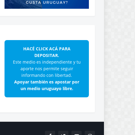
HACÉ CLICK ACÁ PARA
DEPOSITAR.
Este medio es independiente y tu
aporte nos permite seguir
informando con libertad.
Apoyar también es apostar por
un medio uruguayo libre.