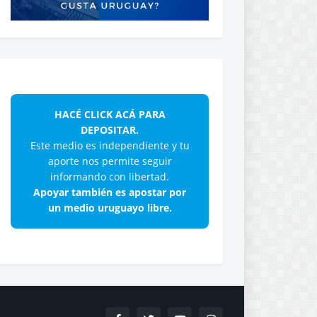
HACÉ CLICK ACÁ PARA
DEPOSITAR.
Este medio es independiente y tu
aporte nos permite seguir
informando con libertad.
Apoyar también es apostar por
un medio uruguayo libre.