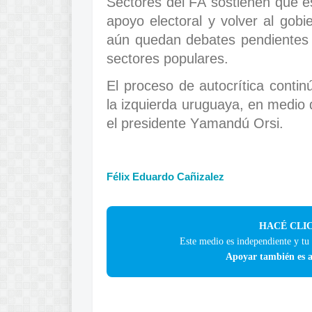
Sectores del FA sostienen que es
apoyo electoral y volver al gobi
aún quedan debates pendientes 
sectores populares.
El proceso de autocrítica contin
la izquierda uruguaya, en medio
el presidente Yamandú Orsi.
Félix Eduardo Cañizalez
HACÉ CLIC
Este medio es independiente y tu
Apoyar también es a