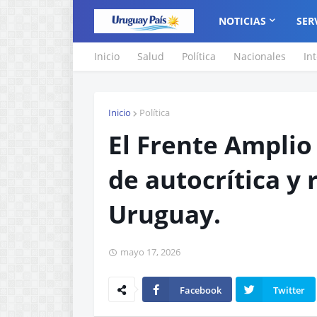
NOTICIAS
SER
Inicio
Salud
Política
Nacionales
In
Inicio
Política
El Frente Amplio
de autocrítica y 
Uruguay.
mayo 17, 2026
Facebook
Twitter