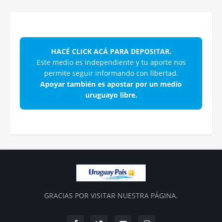
HACÉ CLICK ACÁ PARA DEPOSITAR.
Este medio es independiente y tu aporte nos
permite seguir informando con libertad.
Apoyar también es apostar por un medio
uruguayo libre.
GRACIAS POR VISITAR NUESTRA PÁGINA.