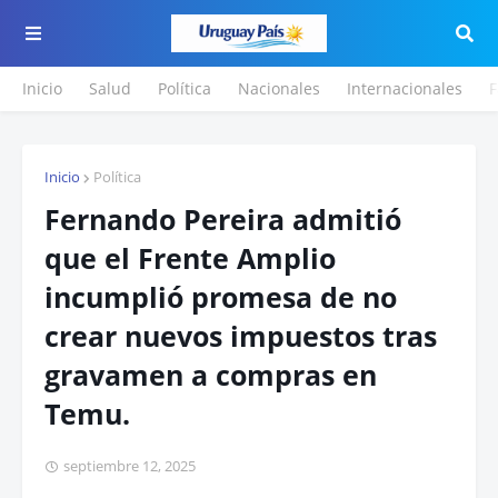
Inicio
Salud
Política
Nacionales
Internacionales
F
Inicio
Política
Fernando Pereira admitió
que el Frente Amplio
incumplió promesa de no
crear nuevos impuestos tras
gravamen a compras en
Temu.
septiembre 12, 2025