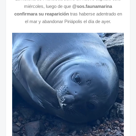
miércoles, luego de que
@sos.faunamarina
confirmara su reaparición
tras haberse adentrado en
el mar y abandonar Piriápolis el día de ayer.