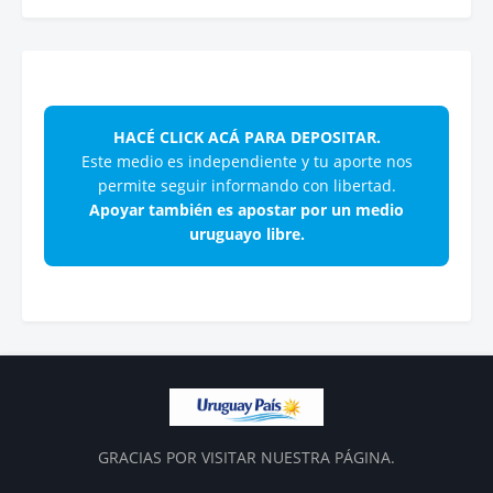
HACÉ CLICK ACÁ PARA DEPOSITAR.
Este medio es independiente y tu aporte nos
permite seguir informando con libertad.
Apoyar también es apostar por un medio
uruguayo libre.
GRACIAS POR VISITAR NUESTRA PÁGINA.