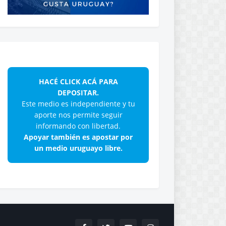
HACÉ CLICK ACÁ PARA
DEPOSITAR.
Este medio es independiente y tu
aporte nos permite seguir
informando con libertad.
Apoyar también es apostar por
un medio uruguayo libre.