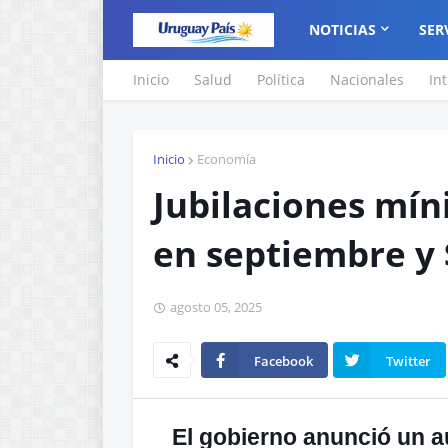
NOTICIAS
SER
Inicio
Salud
Política
Nacionales
In
Inicio
Economía
Jubilaciones mí
en septiembre y 
agosto 05, 2025
Facebook
Twitter
El gobierno anunció un a