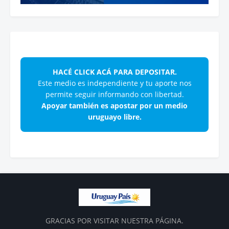
HACÉ CLICK ACÁ PARA DEPOSITAR.
Este medio es independiente y tu aporte nos
permite seguir informando con libertad.
Apoyar también es apostar por un medio
uruguayo libre.
GRACIAS POR VISITAR NUESTRA PÁGINA.