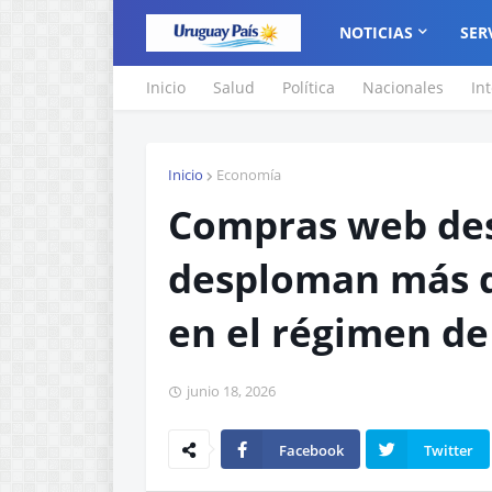
NOTICIAS
SER
Inicio
Salud
Política
Nacionales
In
Inicio
Economía
Compras web desd
desploman más d
en el régimen de
junio 18, 2026
Facebook
Twitter