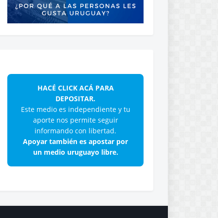
HACÉ CLICK ACÁ PARA
DEPOSITAR.
Este medio es independiente y tu
aporte nos permite seguir
informando con libertad.
Apoyar también es apostar por
un medio uruguayo libre.