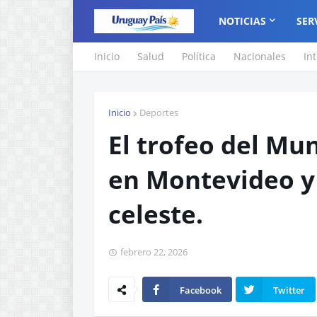
NOTICIAS
SER
Inicio
Salud
Política
Nacionales
In
Inicio
Deportes
El trofeo del Mun
en Montevideo y 
celeste.
febrero 22, 2026
Facebook
Twitter