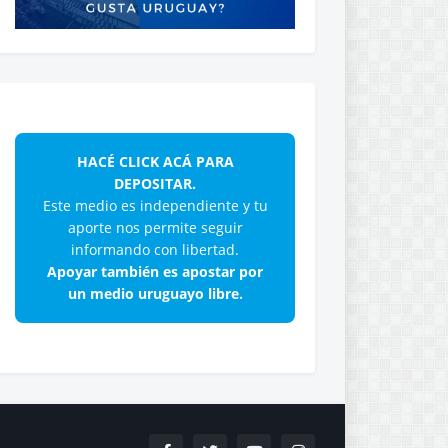
HACÉ CLICK ACÁ PARA
DEPOSITAR.
Este medio es independiente y tu
aporte nos permite seguir
informando con libertad.
Apoyar también es apostar por
un medio uruguayo libre.