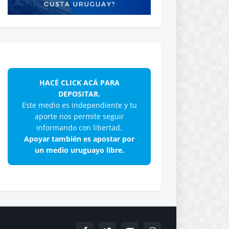
HACÉ CLICK ACÁ PARA
DEPOSITAR.
Este medio es independiente y tu
aporte nos permite seguir
informando con libertad.
Apoyar también es apostar por
un medio uruguayo libre.