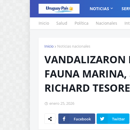
NOTICIAS
SER
Inicio
Salud
Política
Nacionales
In
Inicio
Noticias nacionales
VANDALIZARON 
FAUNA MARINA,
RICHARD TESORE
enero 25, 2026
Facebook
Twitter