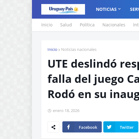
NOTICIAS
SER
Inicio
Salud
Política
Nacionales
In
Inicio
Noticias nacionales
UTE deslindó res
falla del juego C
Rodó en su inaug
enero 18, 2026
Facebook
Twitter