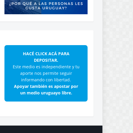
HACÉ CLICK ACÁ PARA
DEPOSITAR.
Este medio es independiente y tu
aporte nos permite seguir
informando con libertad.
Apoyar también es apostar por
un medio uruguayo libre.