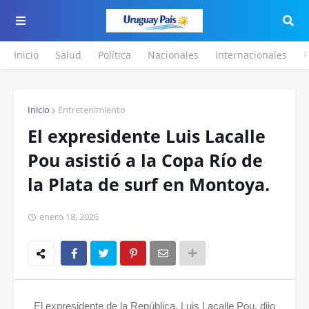
Inicio
Salud
Política
Nacionales
Internacionales
F
Inicio
Entretenimiento
El expresidente Luis Lacalle
Pou asistió a la Copa Río de
la Plata de surf en Montoya.
enero 18, 2026
El expresidente de la República, Luis Lacalle Pou, dijo