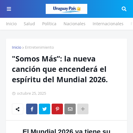
Inicio
Salud
Política
Nacionales
Internacionales
F
Inicio
Entretenimiento
"Somos Más”: la nueva
canción que encenderá el
espíritu del Mundial 2026.
octubre 25, 2025
El Mundial 2026 ya tiene su