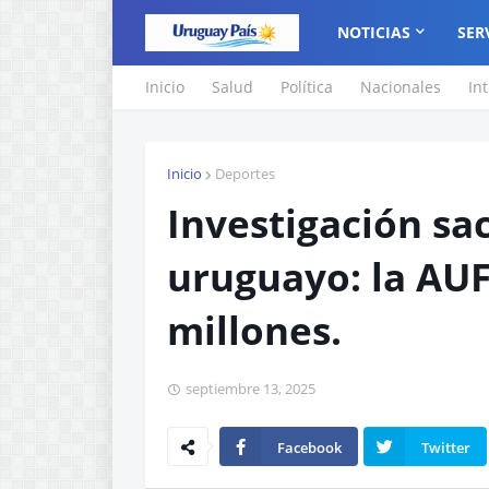
NOTICIAS
SER
Inicio
Salud
Política
Nacionales
In
Inicio
Deportes
Investigación sa
uruguayo: la AUF 
millones.
septiembre 13, 2025
Facebook
Twitter