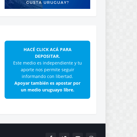
HACÉ CLICK ACÁ PARA
DEPOSITAR.
Este medio es independiente y tu
aporte nos permite seguir
informando con libertad.
Apoyar también es apostar por
un medio uruguayo libre.