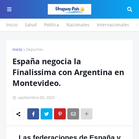
Inicio
Salud
Política
Nacionales
Internacionales
F
Inicio
Deportes
España negocia la
Finalissima con Argentina en
Montevideo.
septiembre 09, 2025
Las federaciones de España y