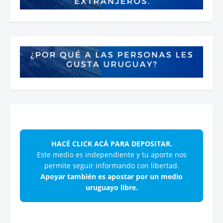
HACÉ CLICK ACÁ PARA DEPOSITAR.
Este medio es independiente y tu aporte nos
permite seguir informando con libertad.
Apoyar también es apostar por un medio
uruguayo libre.