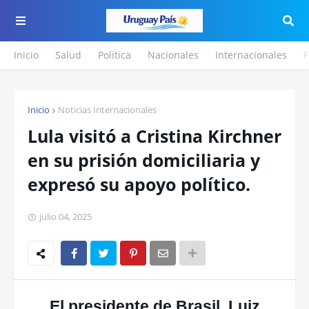
Inicio
Salud
Política
Nacionales
Internacionales
F
Inicio
Noticias Internacionales
Lula visitó a Cristina Kirchner
en su prisión domiciliaria y
expresó su apoyo político.
julio 04, 2025
El presidente de Brasil, Luiz