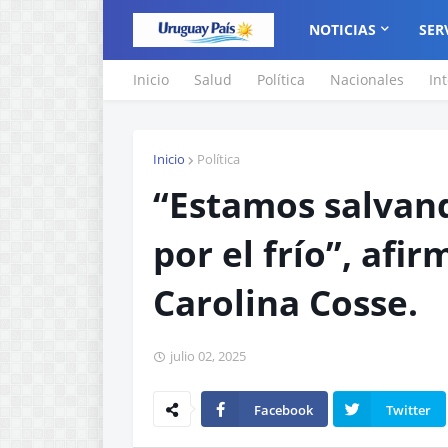
NOTICIAS
SER
Inicio
Salud
Política
Nacionales
In
Inicio
Política
“Estamos salvan
por el frío”, afi
Carolina Cosse.
julio 02, 2025
Facebook
Twitter