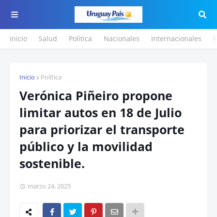
Inicio
Salud
Política
Nacionales
Internacionales
F
Inicio
Política
Verónica Piñeiro propone
limitar autos en 18 de Julio
para priorizar el transporte
público y la movilidad
sostenible.
marzo 24, 2025