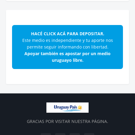
HACÉ CLICK ACÁ PARA DEPOSITAR.
Este medio es independiente y tu aporte nos
permite seguir informando con libertad.
Apoyar también es apostar por un medio
uruguayo libre.
GRACIAS POR VISITAR NUESTRA PÁGINA.