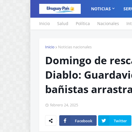
NOTICIAS
SER
Inicio
Salud
Política
Nacionales
In
Inicio
Noticias nacionales
Domingo de resc
Diablo: Guardavi
bañistas arrastra
febrero 24, 2025
Facebook
Twitter