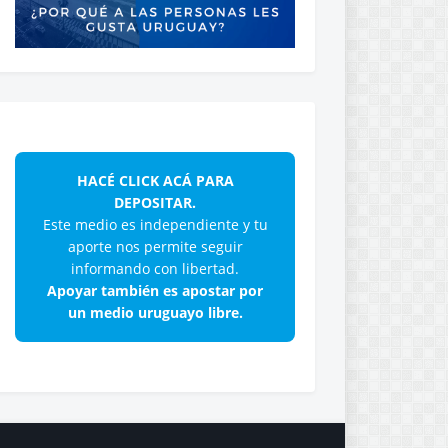
HACÉ CLICK ACÁ PARA
DEPOSITAR.
Este medio es independiente y tu
aporte nos permite seguir
informando con libertad.
Apoyar también es apostar por
un medio uruguayo libre.