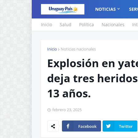
NOTICIAS
SER
Inicio
Salud
Política
Nacionales
In
Inicio
Noticias nacionales
Explosión en yat
deja tres heridos
13 años.
febrero 23, 2025
Facebook
Twitter