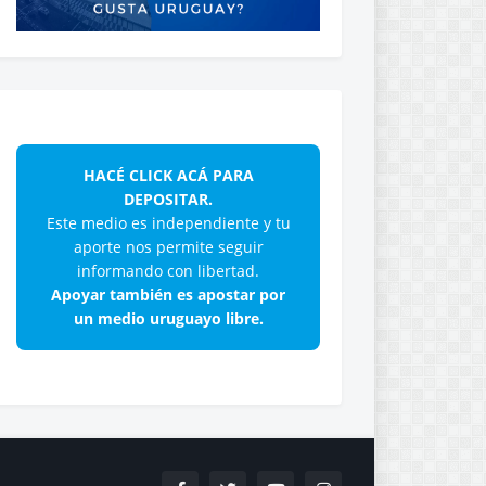
HACÉ CLICK ACÁ PARA
DEPOSITAR.
Este medio es independiente y tu
aporte nos permite seguir
informando con libertad.
Apoyar también es apostar por
un medio uruguayo libre.