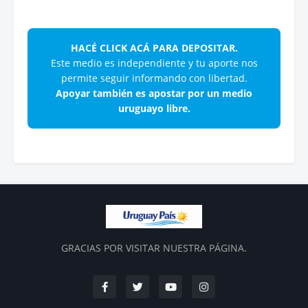
HACÉ CLICK ACÁ PARA DEPOSITAR.
Este medio es independiente y tu aporte nos
permite seguir informando con libertad.
Apoyar también es apostar por un medio
uruguayo libre.
GRACIAS POR VISITAR NUESTRA PÁGINA.