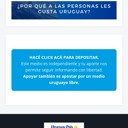
HACÉ CLICK ACÁ PARA DEPOSITAR.
Este medio es independiente y tu aporte nos
permite seguir informando con libertad.
Apoyar también es apostar por un medio
uruguayo libre.