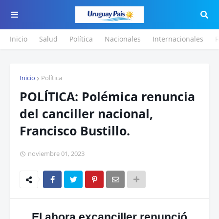
Inicio
Salud
Política
Nacionales
Internacionales
F
Inicio
Política
POLÍTICA: Polémica renuncia
del canciller nacional,
Francisco Bustillo.
noviembre 01, 2023
El ahora excanciller renunció