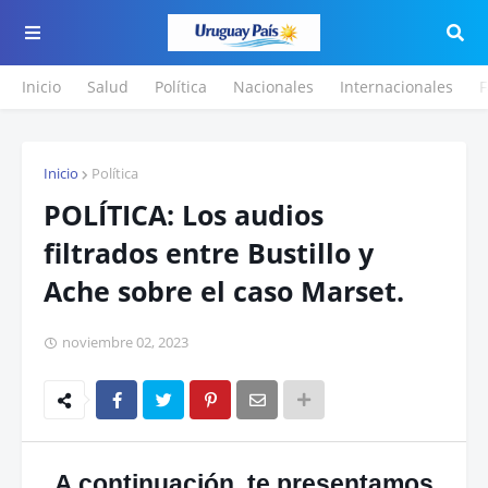
Inicio
Salud
Política
Nacionales
Internacionales
F
Inicio
Política
POLÍTICA: Los audios
filtrados entre Bustillo y
Ache sobre el caso Marset.
noviembre 02, 2023
A continuación, te presentamos