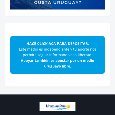
HACÉ CLICK ACÁ PARA DEPOSITAR.
Este medio es independiente y tu aporte nos
permite seguir informando con libertad.
Apoyar también es apostar por un medio
uruguayo libre.