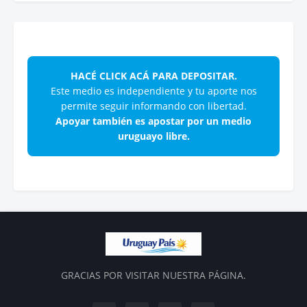
HACÉ CLICK ACÁ PARA DEPOSITAR.
Este medio es independiente y tu aporte nos
permite seguir informando con libertad.
Apoyar también es apostar por un medio
uruguayo libre.
GRACIAS POR VISITAR NUESTRA PÁGINA.