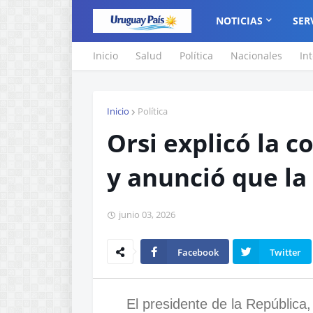
NOTICIAS
SER
Inicio
Salud
Política
Nacionales
In
Inicio
Política
Orsi explicó la 
y anunció que la
junio 03, 2026
Facebook
Twitter
El presidente de la República