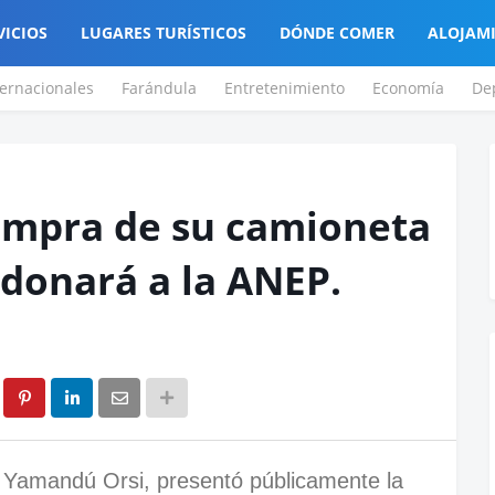
VICIOS
LUGARES TURÍSTICOS
DÓNDE COMER
ALOJAM
ternacionales
Farándula
Entretenimiento
Economía
De
compra de su camioneta
 donará a la ANEP.
, Yamandú Orsi, presentó públicamente la