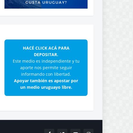
HACÉ CLICK ACÁ PARA
DEPOSITAR.
Este medio es independiente y tu
aporte nos permite seguir
informando con libertad.
Apoyar también es apostar por
un medio uruguayo libre.