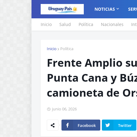
NOTICIAS
SER
Inicio
Salud
Política
Nacionales
In
Inicio
Política
Frente Amplio su
Punta Cana y Búz
camioneta de Ors
junio 06, 2026
Facebook
Twitter