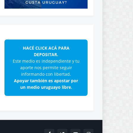
HACÉ CLICK ACÁ PARA
DEPOSITAR.
Este medio es independiente y tu
aporte nos permite seguir
informando con libertad.
Apoyar también es apostar por
un medio uruguayo libre.