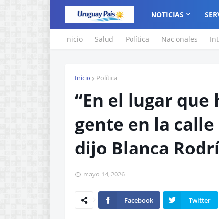
NOTICIAS
SER
Inicio
Salud
Política
Nacionales
In
Inicio
Política
“En el lugar que
gente en la calle
dijo Blanca Rodr
mayo 14, 2026
Facebook
Twitter