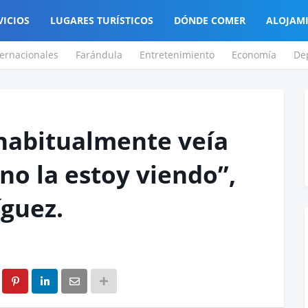
VICIOS
LUGARES TURÍSTICOS
DÓNDE COMER
ALOJAM
ternacionales
Farándula
Entretenimiento
Economía
De
 habitualmente veía
 no la estoy viendo”,
íguez.