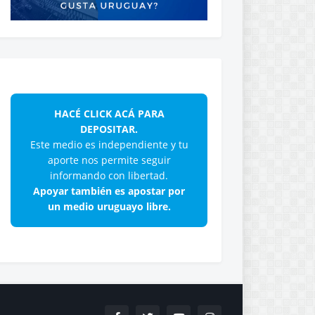
HACÉ CLICK ACÁ PARA
DEPOSITAR.
Este medio es independiente y tu
aporte nos permite seguir
informando con libertad.
Apoyar también es apostar por
un medio uruguayo libre.