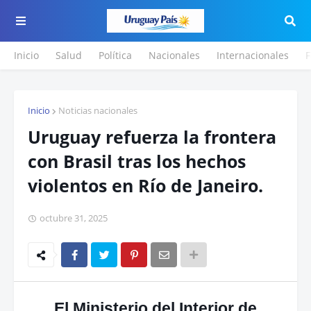
Inicio
Salud
Política
Nacionales
Internacionales
F
Inicio
Noticias nacionales
Uruguay refuerza la frontera
con Brasil tras los hechos
violentos en Río de Janeiro.
octubre 31, 2025
El Ministerio del Interior de