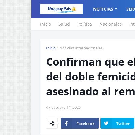
NOTICIAS
SER
Inicio
Salud
Política
Nacionales
In
Inicio
Noticias Internacionales
Confirman que e
del doble femici
asesinado al rem
octubre 14, 2025
Facebook
Twitter