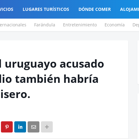
VICIOS
LUGARES TURÍSTICOS
DÓNDE COMER
ALOJAM
ternacionales
Farándula
Entretenimiento
Economía
De
l uruguayo acusado
dio también habría
isero.