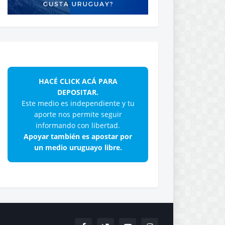
HACÉ CLICK ACÁ PARA
DEPOSITAR.
Este medio es independiente y tu
aporte nos permite seguir
informando con libertad.
Apoyar también es apostar por
un medio uruguayo libre.