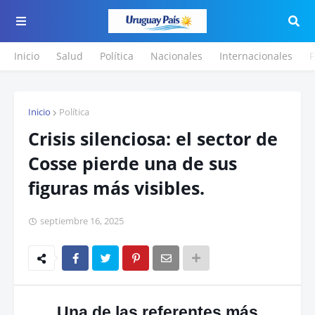
Inicio
Salud
Política
Nacionales
Internacionales
F
Inicio
Política
Crisis silenciosa: el sector de
Cosse pierde una de sus
figuras más visibles.
septiembre 16, 2025
Una de las referentes más