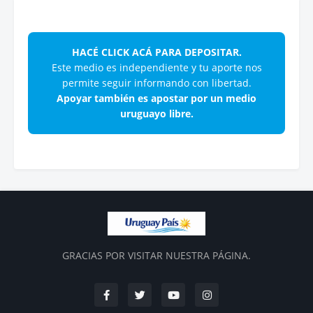
HACÉ CLICK ACÁ PARA DEPOSITAR.
Este medio es independiente y tu aporte nos
permite seguir informando con libertad.
Apoyar también es apostar por un medio
uruguayo libre.
GRACIAS POR VISITAR NUESTRA PÁGINA.