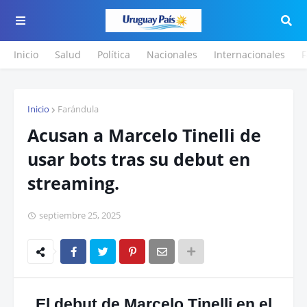
Inicio
Salud
Política
Nacionales
Internacionales
F
Inicio
Farándula
Acusan a Marcelo Tinelli de
usar bots tras su debut en
streaming.
septiembre 25, 2025
El debut de Marcelo Tinelli en el