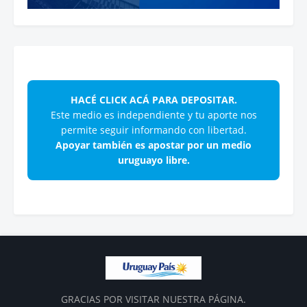
HACÉ CLICK ACÁ PARA DEPOSITAR.
Este medio es independiente y tu aporte nos
permite seguir informando con libertad.
Apoyar también es apostar por un medio
uruguayo libre.
GRACIAS POR VISITAR NUESTRA PÁGINA.