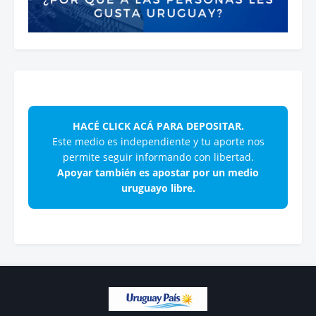
HACÉ CLICK ACÁ PARA DEPOSITAR.
Este medio es independiente y tu aporte nos
permite seguir informando con libertad.
Apoyar también es apostar por un medio
uruguayo libre.