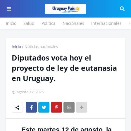
Inicio
Salud
Política
Nacionales
Internacionales
F
Inicio
Noticias nacionales
Diputados vota hoy el
proyecto de ley de eutanasia
en Uruguay.
agosto 12, 2025
Este martes 12 de agosto, la