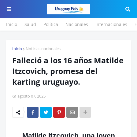
Inicio
Salud
Política
Nacionales
Internacionales
F
Inicio
Noticias nacionales
Falleció a los 16 años Matilde
Itzcovich, promesa del
karting uruguayo.
agosto 07, 2025
Matilde Itzcovich, una joven