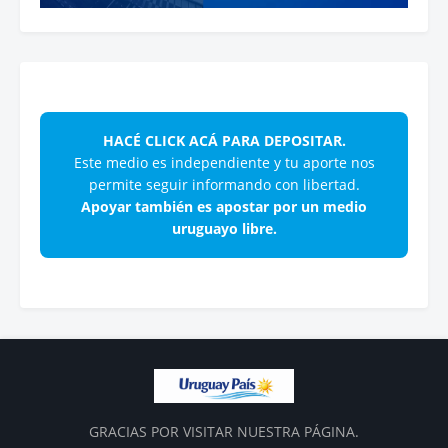
HACÉ CLICK ACÁ PARA DEPOSITAR.
Este medio es independiente y tu aporte nos
permite seguir informando con libertad.
Apoyar también es apostar por un medio
uruguayo libre.
GRACIAS POR VISITAR NUESTRA PÁGINA.