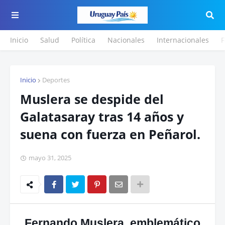
Inicio
Salud
Política
Nacionales
Internacionales
F
Inicio
Deportes
Muslera se despide del
Galatasaray tras 14 años y
suena con fuerza en Peñarol.
mayo 31, 2025
Fernando Muslera, emblemático