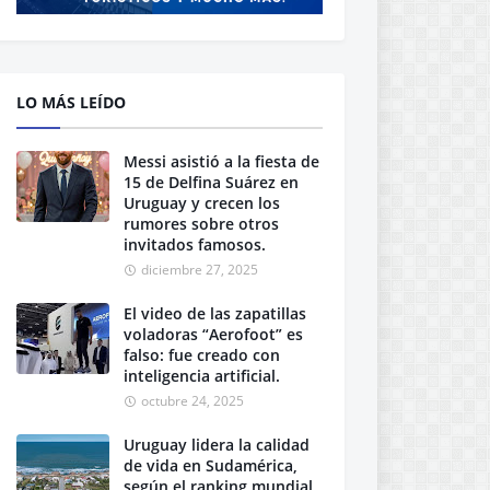
LO MÁS LEÍDO
Messi asistió a la fiesta de
15 de Delfina Suárez en
Uruguay y crecen los
rumores sobre otros
invitados famosos.
diciembre 27, 2025
El video de las zapatillas
voladoras “Aerofoot” es
falso: fue creado con
inteligencia artificial.
octubre 24, 2025
Uruguay lidera la calidad
de vida en Sudamérica,
según el ranking mundial