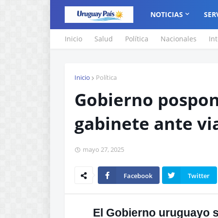
NOTICIAS
SER
Inicio
Salud
Política
Nacionales
In
Inicio
Política
Gobierno pospon
gabinete ante via
mayo 27, 2025
Facebook
Twitter
El Gobierno uruguayo 