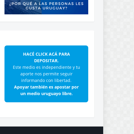
HACÉ CLICK ACÁ PARA
DEPOSITAR.
Este medio es independiente y tu
aporte nos permite seguir
informando con libertad.
Apoyar también es apostar por
un medio uruguayo libre.