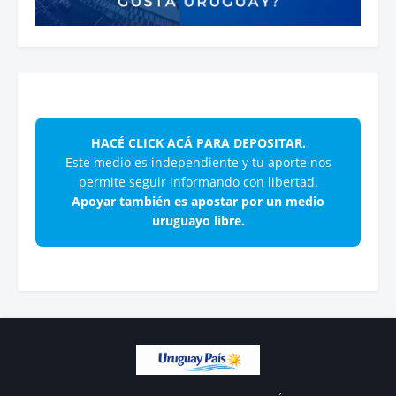
HACÉ CLICK ACÁ PARA DEPOSITAR.
Este medio es independiente y tu aporte nos
permite seguir informando con libertad.
Apoyar también es apostar por un medio
uruguayo libre.