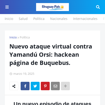
Inicio
Salud
Política
Nacionales
Internacionales
F
Inicio
Política
Nuevo ataque virtual contra
Yamandú Orsi: hackean
página de Buquebus.
marzo 19, 2025
Un nuevo episodio de ataques