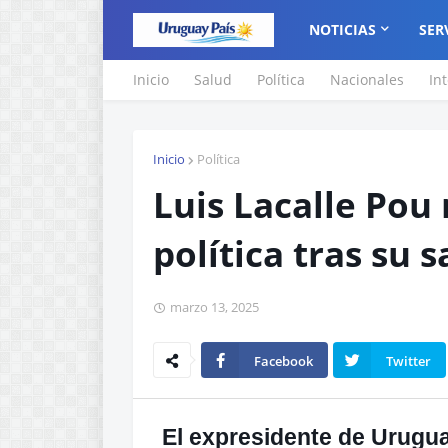
NOTICIAS
SER
Inicio
Salud
Política
Nacionales
In
Inicio
Política
Luis Lacalle Pou
política tras su s
marzo 13, 2025
Facebook
Twitter
El expresidente de Urugua