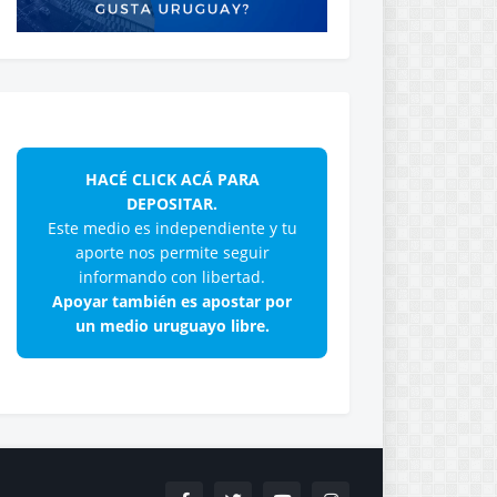
HACÉ CLICK ACÁ PARA
DEPOSITAR.
Este medio es independiente y tu
aporte nos permite seguir
informando con libertad.
Apoyar también es apostar por
un medio uruguayo libre.