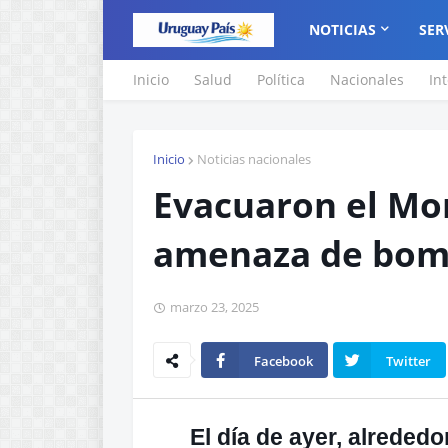
NOTICIAS
SER
Inicio
Salud
Política
Nacionales
In
Inicio
Noticias nacionales
Evacuaron el Mo
amenaza de bom
marzo 23, 2025
Facebook
Twitter
El día de ayer, alrededo