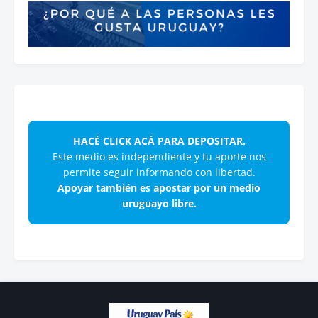
HACÉ CLICK ACÁ PARA DEPOSITAR.
Este medio es independiente y tu aporte nos
permite seguir informando con libertad.
Apoyar también es apostar por un medio
uruguayo libre.