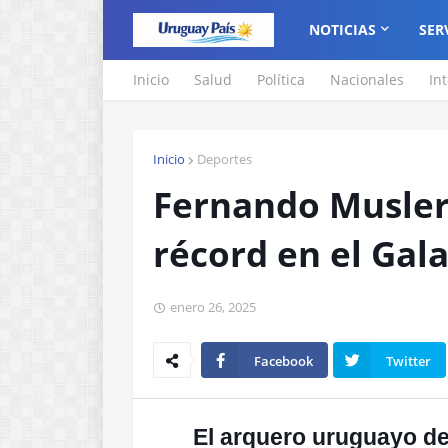
NOTICIAS
SER
Inicio
Salud
Política
Nacionales
In
Inicio
Deportes
Fernando Musler
récord en el Gal
enero 26, 2025
Facebook
Twitter
El arquero uruguayo de