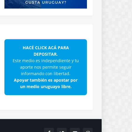
HACÉ CLICK ACÁ PARA
DEPOSITAR.
Este medio es independiente y tu
aporte nos permite seguir
informando con libertad.
Apoyar también es apostar por
un medio uruguayo libre.