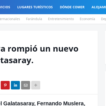
VICIOS
LUGARES TURÍSTICOS
DÓNDE COMER
ALOJAM
ternacionales
Farándula
Entretenimiento
Economía
De
a rompió un nuevo
atasaray.
l Galatasaray, Fernando Muslera,