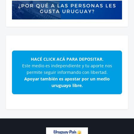
HACÉ CLICK ACÁ PARA DEPOSITAR.
Este medio es independiente y tu aporte nos
permite seguir informando con libertad.
Apoyar también es apostar por un medio
uruguayo libre.