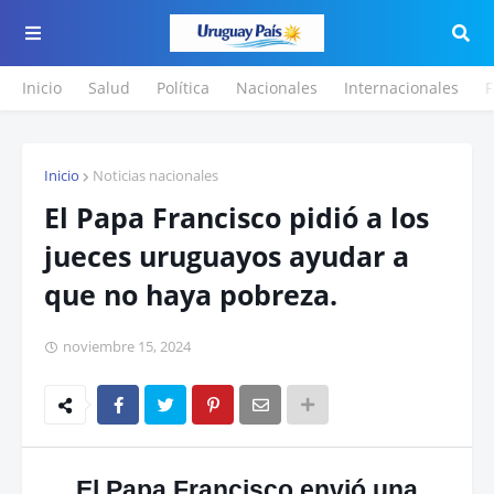
Inicio
Salud
Política
Nacionales
Internacionales
F
Inicio
Noticias nacionales
El Papa Francisco pidió a los
jueces uruguayos ayudar a
que no haya pobreza.
noviembre 15, 2024
El Papa Francisco envió una