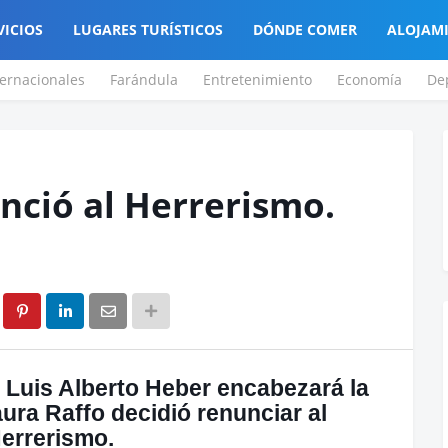
VICIOS
LUGARES TURÍSTICOS
DÓNDE COMER
ALOJAM
ternacionales
Farándula
Entretenimiento
Economía
De
nció al Herrerismo.
e Luis Alberto Heber encabezará la
aura Raffo decidió renunciar al
errerismo.