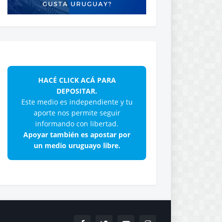
HACÉ CLICK ACÁ PARA
DEPOSITAR.
Este medio es independiente y tu
aporte nos permite seguir
informando con libertad.
Apoyar también es apostar por
un medio uruguayo libre.