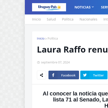
NOTICIAS
SER
Inicio
Salud
Política
Nacionales
In
Inicio
Política
Laura Raffo renu
septiembre 07, 2024
Facebook
Twitter
Al conocer la noticia qu
lista 71 al Senado, L
H