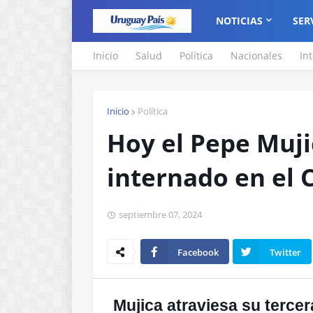
NOTICIAS
SER
Inicio
Salud
Política
Nacionales
In
Inicio
Política
Hoy el Pepe Muji
internado en el 
septiembre 07, 2024
Facebook
Twitter
Mujica atraviesa su tercer