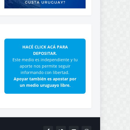
HACÉ CLICK ACÁ PARA
DEPOSITAR.
Este medio es independiente y tu
aporte nos permite seguir
informando con libertad.
Apoyar también es apostar por
un medio uruguayo libre.